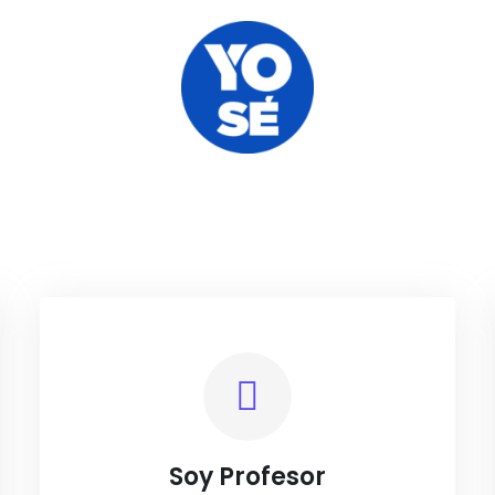
 eres y te dire lo que ten

Soy Profesor