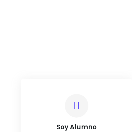
Dime quien

Soy Alumno