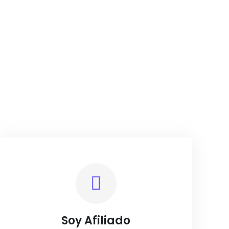
go para tí…

Soy Afiliado